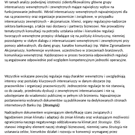
W ramach analizy podwójnej istotności zidentyfikowaliśmy główne grupy
interesariuszy wewnętrznych i zewnętrznych mające największy wpływ na
funkcjonowanie jednostki. Wśród interesariuszy wewnętrznych najważniejszymi dla
nas są pracownicy oraz organizacje pracownicze i związkowe, w przypadku
interesariuszy zewnętrznych – akcjonariusze, klienci, organy regulacyjno-nadzorcze
sektora bankowego, a także nasi dostawcy i partnerzy biznesowi. Nie prowadzimy
tematycznych konsultacji na potrzeby ustalania celów i kierunków regulacji
tworzących wewnętrzne przepisy składające się na
politykę klimatyczną
, niemniej
pozostajemy w stałym dialogu z interesariuszami wewnętrznymi i zewnętrznymi przy
pomocy adekwatnych, dla danej grupy, kanałów komunikacji (np. Walne Zgromadzenie
Akcjonariuszy, konferencje wynikowe, uczestnictwo w zrzeszeniach branżowych,
komunikacja wewnętrzna). Każdorazowo w proces tworzenia odpowiednich regulacji
są angażowane odpowiednie pod względem kompetencyjnym jednostki operacyjne.
Wszystkie wskazane powyżej regulacje mają charakter wewnętrzny i uwzględniają
interesy oraz postulaty kluczowych interesariuszy w danym obszarze (np.
pracowników i organizacji pracowniczych). Jednocześnie regulacje te nie stanowią,
co do zasady, przedmiotu dyskusji z zewnętrznymi interesariuszami i nie są
udostępniane do wiadomości publicznej w pełnym ich brzmieniu. Najważniejsze
postanowienia wybranych dokumentów są publikowane na dedykowanych stronach
internetowych Banku (np.
[
Strategia
]
)
.
Nadrzędnym dokumentem wspierającym identyfikację szans związanych z
łagodzeniem zmian klimatu i adaptacji do zmian klimatu oraz wskazującym możliwości
ograniczenia naszego negatywnego oddziaływana na klimat jest
Strategia
. ESG
stanowi integralny element naszej strategii biznesowej, niemniej sama
Strategia
nie
ustanawia celów, kierunków działań i rozwoju w konwencji wymaganej przez