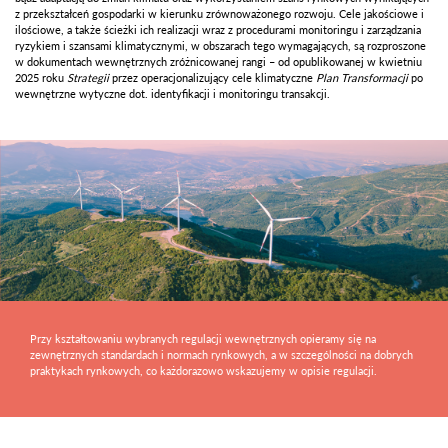
z przekształceń gospodarki w kierunku zrównoważonego rozwoju. Cele jakościowe i
ilościowe, a także ścieżki ich realizacji wraz z procedurami monitoringu i zarządzania
ryzykiem i szansami klimatycznymi, w obszarach tego wymagających, są rozproszone
w dokumentach wewnętrznych zróżnicowanej rangi – od opublikowanej w kwietniu
2025 roku
Strategii
przez operacjonalizujący cele klimatyczne
Plan Transformacji
po
wewnętrzne wytyczne dot. identyfikacji i monitoringu transakcji.
Przy kształtowaniu wybranych regulacji wewnętrznych opieramy się na
zewnętrznych standardach i normach rynkowych, a w szczególności na dobrych
praktykach rynkowych, co każdorazowo wskazujemy w opisie regulacji.