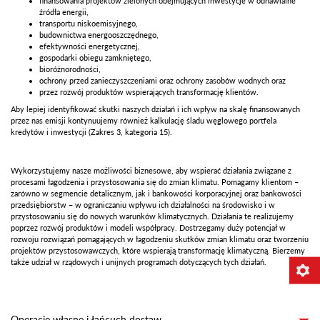
finansowania projektów zielonych obejmujących inwestycje w odnawialne
źródła energii,
transportu niskoemisyjnego,
budownictwa energooszczędnego,
efektywności energetycznej,
gospodarki obiegu zamkniętego,
bioróżnorodności,
ochrony przed zanieczyszczeniami oraz ochrony zasobów wodnych oraz
przez rozwój produktów wspierających transformację klientów.
Aby lepiej identyfikować skutki naszych działań i ich wpływ na skalę finansowanych
przez nas emisji kontynuujemy również kalkulację śladu węglowego portfela
kredytów i inwestycji (Zakres 3, kategoria 15).
Wykorzystujemy nasze możliwości biznesowe, aby wspierać działania związane z
procesami łagodzenia i przystosowania się do zmian klimatu. Pomagamy klientom –
zarówno w segmencie detalicznym, jak i bankowości korporacyjnej oraz bankowości
przedsiębiorstw – w ograniczaniu wpływu ich działalności na środowisko i w
przystosowaniu się do nowych warunków klimatycznych. Działania te realizujemy
poprzez rozwój produktów i modeli współpracy. Dostrzegamy duży potencjał w
rozwoju rozwiązań pomagających w łagodzeniu skutków zmian klimatu oraz tworzeniu
projektów przystosowawczych, które wspierają transformację klimatyczną. Bierzemy
także udział w rządowych i unijnych programach dotyczących tych działań.
Operacje własne i łańcuch dostaw