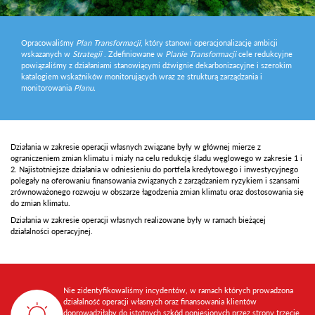
Opracowaliśmy
Plan Transformacji
, który stanowi operacjonalizację ambicji
wskazanych w
Strategii
. Zdefiniowane w
Planie Transformacji
cele redukcyjne
powiązaliśmy z działaniami stanowiącymi dźwignie dekarbonizacyjne i szerokim
katalogiem wskaźników monitorujących wraz ze strukturą zarządzania i
monitorowania
Planu.
Działania w zakresie operacji własnych związane były w głównej mierze z
ograniczeniem zmian klimatu i miały na celu redukcję śladu węglowego w zakresie 1 i
2. Najistotniejsze działania w odniesieniu do portfela kredytowego i inwestycyjnego
polegały na oferowaniu finansowania związanych z zarządzaniem ryzykiem i szansami
zrównoważonego rozwoju w obszarze łagodzenia zmian klimatu oraz dostosowania się
do zmian klimatu.
Działania w zakresie operacji własnych realizowane były w ramach bieżącej
działalności operacyjnej.
Nie zidentyfikowaliśmy incydentów, w ramach których prowadzona
działalność operacji własnych oraz finansowania klientów
doprowadziłaby do istotnych szkód poniesionych przez strony trzecie.