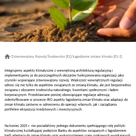
/
Zrównoważony Rozwój
/
Środowisko [E1]
/
Łagodzenie zmiany klimatu [E1-2]
Integrujemy aspekty klimatyczne z wewnętrzną architekturą regulacyjną i
implementujemy je do poszczególnych obszarów funkcjonowania organizacji jako
czynniki wspierające zrównoważony rozwój. Większość wewnętrznych regulacji
odnosi się nie tylko do aspektów związanych ze zmianą klimatu, ale jest bezpośrednio
związana z obszarem środowiska naturalnego, kwestiami społecznymi i ładem
korporacyjnym. Przedstawiane poniżej obowiązujące regulacje adresują
zidentyfikowane w procesie IRO aspekty łagodzenia zmian klimatu oraz adaptacji do
zmian klimatu zarówno w odniesieniu do operacji własnych, jak i zarządzania
portfelem ekspozycji kredytowych i inwestycyjnych.
Na koniec 2025 r. nie posiadaliśmy jednego dokumentu spełniającego rolę polityki
klimatycznej kształtującej podejście Banku do aspektów związanych z łagodzeniem
bądź adaptacją do zmian klimatu oraz wykorzystaniem szans rynkowych wynikających