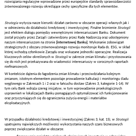
rozwiązania regulacyjne wprowadzone przez europejskie standardy sprawozdawczości
zrównoważonego rozwoju określające cechy specyficzne dla tych elementów.
Strategia
wytycza nasze kierunki działań zarówno w obszarze operacji własnych jak i
w odniesieniu do działalności kredytowej i inwestycyjnej. Finalne brzmienie
Strategii
jest efektem dialogu pomiędzy wewnętrznymi interesariuszami Banku. Dokument
został przyjęty przez Zarząd i zatwierdzony przez Radę Nadzorczą oraz udostępniony
naszym interesariuszom na stronie
[
internetowej Banku
]
.
Wykonanie zobowiązań
strategicznych z obszaru zrównoważonego rozwoju monitoruje Rada ds. ESG, w skład
której wchodzą członkowie Zarządu oraz wskazane jednostki operacyjne. Realizacja
kluczowych celów określonych w
Strategii
w zakresie zmian klimatu i przystosowania
się do nich jest przekazywana do wiadomości interesariuszy w corocznych raportach
niefinansowych.
W kontekście dążenia do łagodzenia zmian klimatu i przeciwdziałania kolejnym
zmianom, istotnym elementem pozostaje prowadzenie kalkulacji i monitoringu śladu
węglowego w Zakresach 1 i 2 oraz w łańcuchu dostaw (Zakres 3, kategorie 1-14). W
tym celu Bank wdraża szereg inicjatyw, w tym wprowadzenie proekologicznych
usprawnień w lokalizacjach Banku pomagających optymalizować ich funkcjonowanie
oraz przyczyniających się do ograniczenia zużycia energii i materiałów
eksploatacyjnych.
W przypadku działalności kredytowej i inwestycyjnej (Zakres 3, kat. 15), w
Strategii
upatrujemy największych możliwości wykorzystania naszych szans biznesowych
poprzez zwiększanie działań w obszarze: