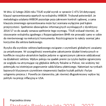
W dniu 12 lutego 2026 roku TSUE wydał wyrok w sprawie C‑471/24 dotyczącej
klauzul oprocentowania opartych na wskaźniku WIBOR. Trybunał potwierdził, że
metodologia ustalania WIBOR pozostaje poza zakresem kontroli sądowej, a sama
klauzula zmiennego oprocentowania może być oceniana wyłącznie pod kątem
przejrzystości. Spełnienie obowiązków informacyjnych wynikających z dyrektywy
2014/17 co do zasady oznacza spełnienie tego wymogu. TSUE wskazał również, że
stosowanie wskaźnika zgodnego z Rozporządzeniem BMR nie prowadzi samo w sobie
do nierównowagi na niekorzyść konsumenta. Rozstrzygnięcie to należy oceniać jako
korzystne dla sektora bankowego.
Ryzyko dla wyników sektora bankowego związane z czynnikami globalnymi uważamy
za umiarkowane. W szczególności ewentualne zakończenie działań kinetycznych w
konflikcie rosyjsko-ukraińskim będzie jedynie w ograniczonym zakresie oddziaływać
na działalność sektora. Wpływ pokoju na spadek premii za ryzyko będzie ograniczony
ze względu na utrzymujące się głębokie deficyty fiskalne w Polsce, nie widzimy też
potencjału na istotniejsze pogorszenie salda bilansu płatniczego. Natomiast na rynkach
bazowych kluczowym czynnikiem niepewności będzie kształt polityki
Fed
po
ustąpieniu prezesa J. Powella ze stanowiska, jak również długookresowy wpływ tej
polityki na presję inflacyjną w USA.
Poprzednia strona
Strategia Banku na lata 2025 – 2027