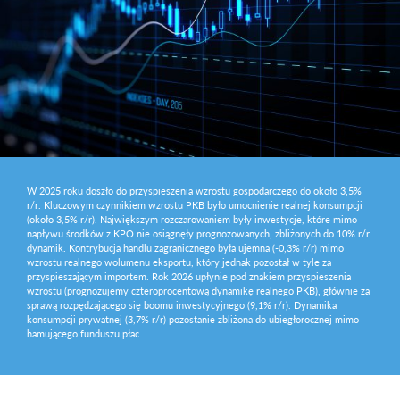
W 2025 roku doszło do przyspieszenia wzrostu gospodarczego do około 3,5%
r/r. Kluczowym czynnikiem wzrostu PKB było umocnienie realnej konsumpcji
(około 3,5% r/r). Największym rozczarowaniem były inwestycje, które mimo
napływu środków z KPO nie osiągnęły prognozowanych, zbliżonych do 10% r/r
dynamik. Kontrybucja handlu zagranicznego była ujemna (-0,3% r/r) mimo
wzrostu realnego wolumenu eksportu, który jednak pozostał w tyle za
przyspieszającym importem. Rok 2026 upłynie pod znakiem przyspieszenia
wzrostu (prognozujemy czteroprocentową dynamikę realnego PKB), głównie za
sprawą rozpędzającego się boomu inwestycyjnego (9,1% r/r). Dynamika
konsumpcji prywatnej (3,7% r/r) pozostanie zbliżona do ubiegłorocznej mimo
hamującego funduszu płac.