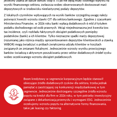
jesteśmy zdania że dalsze obniżki stóp o 75 pb nie będą miały istotnego wpływu na
wyniki finansowego sektora, zwłaszcza wobec obserwowanych dostosowań marż
depozytowych w środowisku nieelastycznej podaży depozytów.
Z lokalnych czynników wpływających na wyniki banków szczególną uwagę należy
poświęcić kwestii wzrostu stawki CIT dla sektora bankowego. Zgodnie z szacunkami
Ministerstwa Finansów, w 2026 roku banki wpłacą dodatkowych 6 mld zł tytułem
podatku dochodowego od osób prawnych. Wciąż niejednoznaczna jest kwestia tzw.
tax incidence, czyli rozkładu faktycznych obciążeń podatkowych pomiędzy
podatników (banki) a ich klientów. Tylko nieznaczne spadki marży depozytowej
(rozumianej jako różnica między oprocentowaniem depozytów klientowskich a stawką
WIBOR) mogą świadczyć o próbach zwiększenia udziału klientów w kosztach
związanych ze zmianami fiskalnymi. Jednocześnie wzrosty wyniku prowizyjnego
banków świadczą o aktywnym poszukiwaniu przez sektor dodatkowych źródeł zysku
wobec oczekiwanego wzrostu obciążeń podatkowych.
Boom kredytowy w segmencie korporacyjnym będzie stanowił
obiecujące źródło dodatkowych zysków dla sektora, trzeba jednak
pamiętać o zaostrzającej się konkurencji międzybankowej w tym
segmencie. Jednocześnie dostrzegamy szczególne źródła wzrostu
popytu na kredyt dla firm w 2026 roku, w tym potrzeby inwestycyjny
związane z dekarbonizacją przemysłu i wymogami ESG. Jednocześnie
oczekujemy wzrostu popytu na alternatywne formy finansowania,
takie jak leasing czy faktoring.