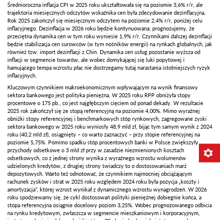
Średnioroczna inflacja CPI w 2025 roku ukształtowała się na poziomie 3,6% r/r, ale
trajektoria miesięcznych odczytów wskaźnika cen była zdecydowanie dezinflacyjna.
Rok 2025 zakończył się miesięcznym odczytem na poziomie 2,4% r/r, poniżej celu
inflacyjnego. Dezinflacja w 2026 roku będzie kontynuowana; prognozujemy, że
przeciętna dynamika cen w tym roku wyniesie 1,9% r/r. Czynnikami dalszej dezinflacji
będzie stabilizacja cen surowców (w tym nośników energii) na rynkach globalnych, jak
również tzw. import dezinflacji z Chin. Dynamika cen usług pozostanie wyższa od
inflacji w segmencie towarów, ale wobec domykającej się luki popytowej i
hamującego tempa wzrostu płac nie dostrzegamy tutaj narastania istotniejszych ryzyk
inflacyjnych.
Kluczowym czynnikiem makroekonomicznym wpływającym na wynik finansowy
sektora bankowego jest polityka pieniężna. W 2025 roku RPP obniżyła stopy
procentowe o 175 pb., co jest najgłębszym cięciem od ponad dekady. W rezultacie
2025 rok zakończył się ze stopą referencyjną na poziomie 4,00%. Mimo wyraźnej
obniżki stopy referencyjnej i benchmarkowych stóp rynkowych, zagregowane zyski
sektora bankowego w 2025 roku wyniosły 48,9 mld zł, bijąc tym samym wynik z 2024
roku (40,2 mld zł), osiągnięty – co warto zaznaczyć – przy stopie referencyjnej na
poziomie 5,75%. Pomimo spadku stóp procentowych banki w Polsce zwiększyły
przychody odsetkowe o 3 mld zł przy w zasadzie niezmienionych kosztach
odsetkowych, co z jednej strony wynika z wyraźnego wzrostu wolumenów
udzielonych kredytów, z drugiej strony świadczy to o dostosowaniach marż
depozytowych. Warto też odnotować, że czynnikiem najmocniej obciążającym
rachunek zysków i strat w 2025 roku względem 2024 roku była pozycja „koszty i
amortyzacja”, której wzrost wynikał z dynamicznego wzrostu wynagrodzeń. W 2026
roku spodziewamy się, że cykl dostosowań polityki pieniężnej dobiegnie końca, a
stopa referencyjna osiągnie docelowy poziom 3,25%. Wobec prognozowanego odbicia
na rynku kredytowym, zwłaszcza w segmencie mieszkaniowym i korporacyjnym,