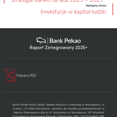
Następna strona
Inwestycje w kapitał ludzki
Raport Zintegrowany 2025
Pobierz PDF
Bank Polska Kasa Opieki Spółka Akcyjna z siedzibą w Warszawie, ul.
Żubra 1, 01-066 Warszawa, wpisany do rejestru przedsiębiorców w
Sądzie Rejonowym dla m.st. Warszawy w Warszawie, XIII Wydział
Gospodarczy Krajowego Rejestru Sądowego, KRS: 0000014843, NIP: