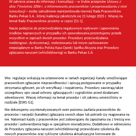
W zakresie prawa do informacji i konsultacji – w trybie przepisów
Ustawy z
dnia 7 kwietnia 2006 r. o Informowaniu pracowników i przeprowadzaniu z nimi
konsultacji
– osoby zatrudnione reprezentowała również Rada Pracowników
Banku Pekao S.A., której kadencja zakończyła się 21 lutego 2025 r. Więcej na
temat Rady Pracowników piszemy w części
[S1-1]
.
Nasze podejście do przeciwdziałania negatywnym wpływom i zapewnienia
środków naprawczych w przypadku ich spowodowania prezentujemy przede
wszystkim w zapisach dwóch procedur: Procedury przeciwdziałania
mobbingowi, dyskryminacji, molestowaniu lub innym zachowaniom
niepożądanym w Banku Polska Kasa Opieki Spółka Akcyjna oraz Procedury
zgłaszania naruszeń (whistleblowing) w Banku Pekao S.A.
Ww. regulacje wskazują na ustanowione w ramach organizacji kanały umożliwiające
pracownikom zgłaszanie nieprawidłowości i opisują postępowanie w przypadku
otrzymania zgłoszeń, po ich weryfikacji i rozpatrzeniu. Procedury zawierają także
szczegółowy opis zasad ochrony zgłaszających i sygnalistów przed działaniami
odwetowymi. Więcej informacji na temat procedur i ich zakresu umieściliśmy w
rozdziale
[ESRS G1].
Nie dokonujemy usystematyzowanych ocen poziomu zaufania pracowników do
procesów i narzędzi (kanałów) zgłaszania swoich obaw lub potrzeb czy reagowania na
nie. Natomiast każdy z pracowników jest zobowiązany do zapoznania się z treścią ww.
procedur i potwierdzenia tego w specjalnym oświadczeniu. Dodatkowo w odniesieniu
do Procedury zgłaszania naruszeń (whistleblowing) przewidziano szkolenia dla
nowych pracowników oraz cykliczne szkolenia aktualizacyjne kierowane do