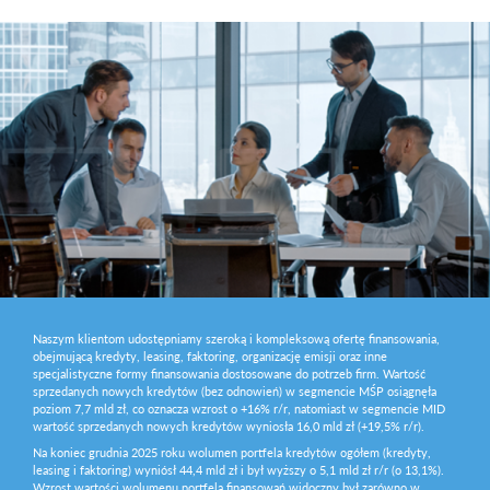
Naszym klientom udostępniamy szeroką i kompleksową ofertę finansowania,
obejmującą kredyty, leasing, faktoring, organizację emisji oraz inne
specjalistyczne formy finansowania dostosowane do potrzeb firm. Wartość
sprzedanych nowych kredytów (bez odnowień) w segmencie MŚP osiągnęła
poziom 7,7 mld zł, co oznacza wzrost o +16% r/r, natomiast w segmencie MID
wartość sprzedanych nowych kredytów wyniosła 16,0 mld zł (+19,5% r/r).
Na koniec grudnia 2025 roku wolumen portfela kredytów ogółem (kredyty,
leasing i faktoring) wyniósł 44,4 mld zł i był wyższy o 5,1 mld zł r/r (o 13,1%).
Wzrost wartości wolumenu portfela finansowań widoczny był zarówno w