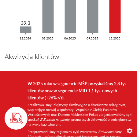
39,3
12.2024
03.2025
06.2025
09.2025
12.2025
Akwizycja klientów
W 2025 roku w segmencie MŚP pozyskaliśmy 2,8 tys.
klientów oraz w segmencie MID 1,1 tys. nowych
klientów (+26% r/r).
Zrealizowaliśmy inicjatywy akwizycyjne o charakterze relacyjnym,
wspierające rozwój współpracy. Wspólnie z Giełdą Papierów
Wartościowych oraz Domem Maklerskim Pekao zorganizowaliśmy cykl
spotkań
Z Żubrem na giełdę
, promujących aktywność przedsiębiorstw
na rynku kapitałowym.
Przeprowadziliśmy regionalny cykl warsztatów
Zrównoważony
kierunek – od trendów do przewagi konkurencyjnej
, w ramach