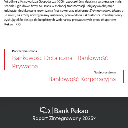
Wspólnie z Krajową Izbą Gospodarczą (KIG) rozpoczęliśmy działania wspierające małe,
średnie i giełdowe firmy MIDcaps w zielonej transformacji. Inicjatywa obejmuje
edukację, dedykowane rozwiązania finansowe oraz platformę
Zrównoważony biznes z
Żubrem
, na której udostępniamy materiały, przewodniki i aktualności. Przedsiębiorcy
zyskują także dostęp do bezpłatnych webinarów prowadzonych przez ekspertów
Pekao i KIG.
Poprzednia strona
Bankowość Detaliczna i Bankowość
Prywatna
Następna strona
Bankowość Korporacyjna
Raport Zintegrowany 2025