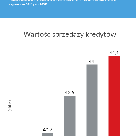
segmencie MID jak i MŚP.
Wartość sprzedaży kredytów
44,4
44
42,5
(mld zł)
40,7