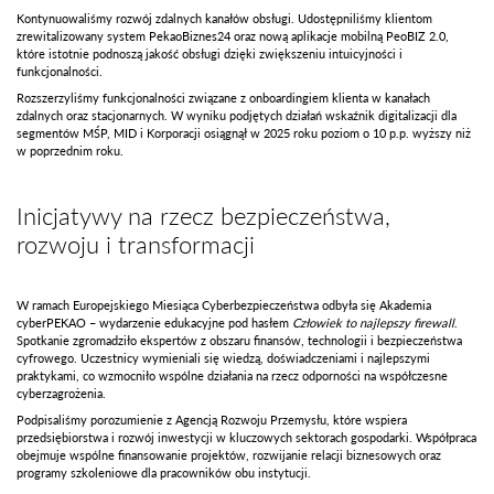
Kontynuowaliśmy rozwój zdalnych kanałów obsługi. Udostępniliśmy klientom
zrewitalizowany system PekaoBiznes24 oraz nową aplikacje mobilną PeoBIZ 2.0,
które istotnie podnoszą jakość obsługi dzięki zwiększeniu intuicyjności i
funkcjonalności.
Rozszerzyliśmy funkcjonalności związane z onboardingiem klienta w kanałach
zdalnych oraz stacjonarnych. W wyniku podjętych działań wskaźnik digitalizacji dla
segmentów MŚP, MID i Korporacji osiągnął w 2025 roku poziom o 10 p.p. wyższy niż
w poprzednim roku.
Inicjatywy na rzecz bezpieczeństwa,
rozwoju i transformacji
W ramach Europejskiego Miesiąca Cyberbezpieczeństwa odbyła się Akademia
cyberPEKAO – wydarzenie edukacyjne pod hasłem
Człowiek to najlepszy firewall
.
Spotkanie zgromadziło ekspertów z obszaru finansów, technologii i bezpieczeństwa
cyfrowego. Uczestnicy wymieniali się wiedzą, doświadczeniami i najlepszymi
praktykami, co wzmocniło wspólne działania na rzecz odporności na współczesne
cyberzagrożenia.
Podpisaliśmy porozumienie z Agencją Rozwoju Przemysłu, które wspiera
przedsiębiorstwa i rozwój inwestycji w kluczowych sektorach gospodarki. Współpraca
obejmuje wspólne finansowanie projektów, rozwijanie relacji biznesowych oraz
programy szkoleniowe dla pracowników obu instytucji.