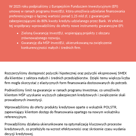
W 2025 roku podpisaliśmy z Europejskim Funduszem Inwestycyjnym (EFI)
umowę w ramach programu InvestEU, która umożliwia udzielanie finansowania
preferencyjnego o łącznej wartości ponad 1,25 mld zł, z gwarancjami
zabezpieczającymi do 80% kwoty kredytu udzielanego przez Bank. W efekcie
tej współpracy wprowadziliśmy do oferty nowe instrumenty gwarancyjne EFI:
Zieloną Gwarancję InvestEU, wspierającą projekty z obszaru
zrównoważonego rozwoju,
Gwarancję dla MŚP InvestEU, ukierunkowaną na zwiększenie
konkurencyjności małych i średnich firm.
Rozszerzyliśmy dostępność pożyczki hipotecznej oraz pożyczki ekspresowej SMEX
dla klientów z sektora małych i średnich przedsiębiorstw. Dzięki temu większa liczba
firm mogła skorzystać z elastycznych form finansowania dostosowanych do potrzeb.
Podnieśliśmy limit na gwarancje w ramach programu Investmax, co umożliwiło
klientom MŚP uzyskanie wyższych zabezpieczeń kredytowych i zwiększenie skali
prowadzonych inwestycji.
Wprowadziliśmy do oferty produkty kredytowe oparte o wskaźnik POLSTR,
zapewniający klientom dostęp do finansowania opartego na nowym wskaźniku
referencyjnym.
Prowadziliśmy działania ukierunkowane na optymalizację kluczowych procesów
kredytowych, co przełożyło na wzrost efektywności oraz skrócenie czasu wydania
decyzji kredytowej.