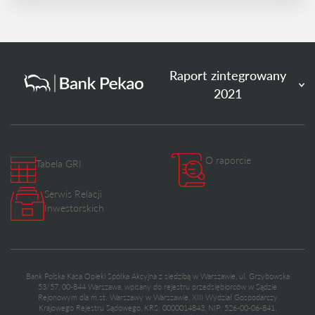
Raport zintegrowany
2021
O raporcie
Tabela GRI
Serwis Relacji
Inwestorskich
Bank Polska Kasa Opieki Spółka Akcyjna z siedzibą w Warszawie, ul. Grzybowska
53/57, 00-844 Warszawa, wpisany do rejestru przedsiębiorców w Sądzie
Rejonowym dla m.st. Warszawy w Warszawie, XIII Wydział Gospodarczy
Krajowego Rejestru Sądowego, KRS: 0000014843, NIP: 526-00-06-841,