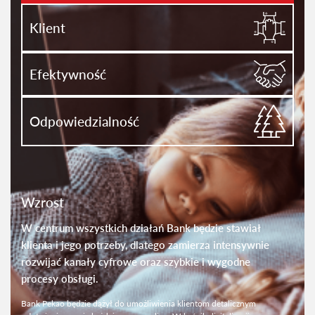
Klient
Efektywność
Odpowiedzialność
Wzrost
W centrum wszystkich działań Bank będzie stawiał
klienta i jego potrzeby, dlatego zamierza intensywnie
rozwijać kanały cyfrowe oraz szybkie i wygodne
procesy obsługi.
Bank Pekao będzie dążył do umożliwienia klientom detalicznym