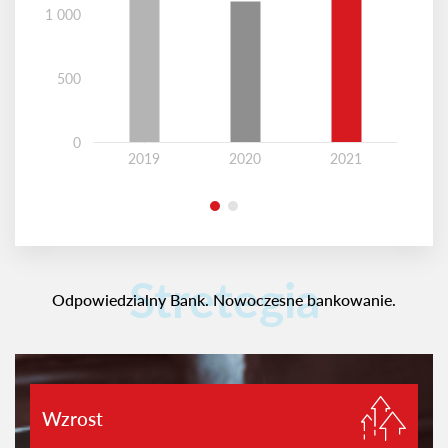
1 000
500
0
2019
2020
2021
Stretegia
Odpowiedzialny Bank. Nowoczesne bankowanie.
Wzrost