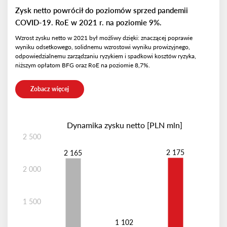
Zysk netto powrócił do poziomów sprzed pandemii
COVID-19. RoE w 2021 r. na poziomie 9%.
Wzrost zysku netto w 2021 był możliwy dzięki: znaczącej poprawie
wyniku odsetkowego, solidnemu wzrostowi wyniku prowizyjnego,
odpowiedzialnemu zarządzaniu ryzykiem i spadkowi kosztów ryzyka,
niższym opłatom BFG oraz RoE na poziomie 8,7%.
Zobacz więcej
Dynamika zysku netto [PLN mln]
2 500
2 175
2 165
2 000
1 500
1 102