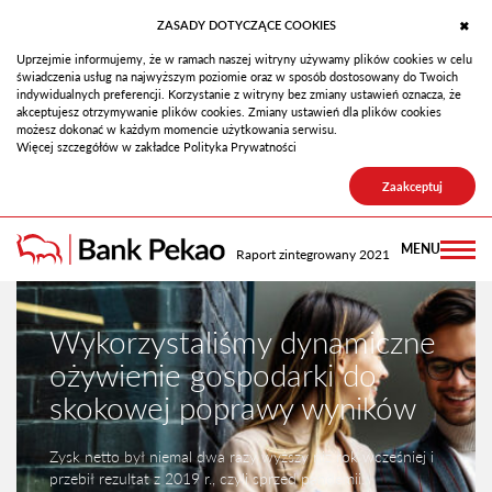
ZASADY DOTYCZĄCE COOKIES
✖
Uprzejmie informujemy, że w ramach naszej witryny używamy plików cookies w celu
świadczenia usług na najwyższym poziomie oraz w sposób dostosowany do Twoich
indywidualnych preferencji. Korzystanie z witryny bez zmiany ustawień oznacza, że
akceptujesz otrzymywanie plików cookies. Zmiany ustawień dla plików cookies
możesz dokonać w każdym momencie użytkowania serwisu.
Więcej szczegółów w zakładce Polityka Prywatności
Zaakceptuj
MENU
Raport zintegrowany 2021
Wykorzystaliśmy dynamiczne
ożywienie gospodarki do
skokowej poprawy wyników
Zysk netto był niemal dwa razy wyższy niż rok wcześniej i
przebił rezultat z 2019 r., czyli sprzed pandemii.