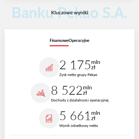
Banku Pekao S.A.
Kluczowe wyniki
Finansowe
Operacyjne
2 175
mln
zł
Zysk netto grupy Pekao
8 522
mln
zł
Dochody z działalności operacyjnej
5 661
mln
zł
Wynik odsetkowy netto