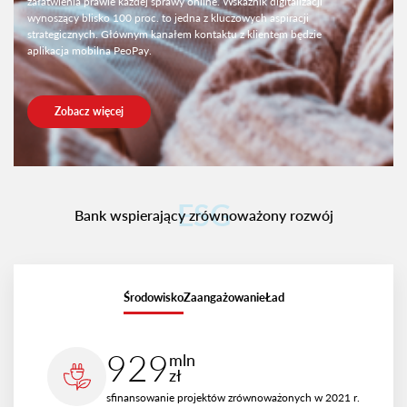
załatwienia prawie każdej sprawy online. Wskaźnik digitalizacji
wynoszący blisko 100 proc. to jedna z kluczowych aspiracji
strategicznych. Głównym kanałem kontaktu z klientem będzie
aplikacja mobilna PeoPay.
Zobacz więcej
ESG
Bank wspierający zrównoważony rozwój
Środowisko
Zaangażowanie
Ład
929
mln
zł
sfinansowanie projektów zrównoważonych w 2021 r.