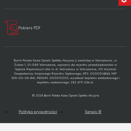
Pobierz PDF
Bank Polska Kasa Opieki Spółka Akcyjna z siedzibą w Warszawie, ul.
Żubra 1, 01-066 Warszawa, wpisany do rejestru przedsiębiorców w
Sądzie Rejonowym dla m.st. Warszawy w Warszawie, XIII Wydział
Gospodarczy Krajowego Rejestru Sądowego, KRS: 0000014843, NIP:
526-00-06-841, REGON: 000010205, wysokość kapitału zakładowego i
kapitału wpłaconego: 262 470 034 zł.
© 2026 Bank Polska Kasa Opieki Spółka Akcyjna
Polityka prywatności
Serwis IR