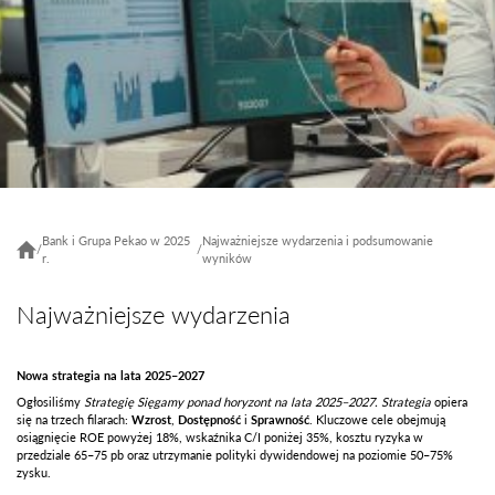
Bank i Grupa Pekao w 2025
Najważniejsze wydarzenia i podsumowanie
/
/
r.
wyników
Najważniejsze wydarzenia
Nowa strategia na lata 2025–2027
Ogłosiliśmy
Strategię Sięgamy ponad horyzont na lata 2025–2027.
Strategia
opiera
się na trzech filarach:
Wzrost
,
Dostępność
i
Sprawność
. Kluczowe cele obejmują
osiągnięcie ROE powyżej 18%, wskaźnika C/I poniżej 35%, kosztu ryzyka w
przedziale 65–75 pb oraz utrzymanie polityki dywidendowej na poziomie 50–75%
zysku.