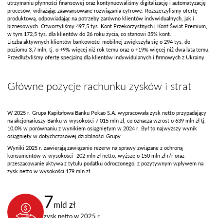
utrzymaniu płynności finansowej oraz kontynuowaliśmy digitalizację i automatyzację
procesów, wdrażając zaawansowane rozwiązania cyfrowe. Rozszerzyliśmy ofertę
produktową, odpowiadając na potrzeby zarówno klientów indywidualnych, jak i
biznesowych. Otworzyliśmy 497,5 tys. Kont Przekorzystnych i Kont Świat Premium,
w tym 172,5 tys. dla klientów do 26 roku życia, co stanowi 35% kont.
Liczba aktywnych klientów bankowości mobilnej zwiększyła się o 294 tys. do
poziomu 3,7 mln, tj. o +9% więcej niż rok temu oraz o +19% więcej niż dwa lata temu.
Przedłużyliśmy ofertę specjalną dla klientów indywidulanych i firmowych z Ukrainy.
Główne pozycje rachunku zysków i strat
W 2025 r. Grupa Kapitałowa Banku Pekao S.A. wypracowała zysk netto przypadający
na akcjonariuszy Banku w wysokości 7 015 mln zł, co oznacza wzrost o 639 mln zł tj.
10,0% w porównaniu z wynikiem osiągniętym w 2024 r. Był to najwyższy wynik
osiągnięty w dotychczasowej działalności Grupy.
Wyniki 2025 r. zawierają zawiązanie rezerw na sprawy związane z ochroną
konsumentów w wysokości -202 mln zł netto, wyższe o 150 mln zł r/r oraz
przeszacowanie aktywa z tytułu podatku odroczonego, z pozytywnym wpływem na
zysk netto w wysokości 179 mln zł.
7
mld zł
zysk netto w 2025 r.