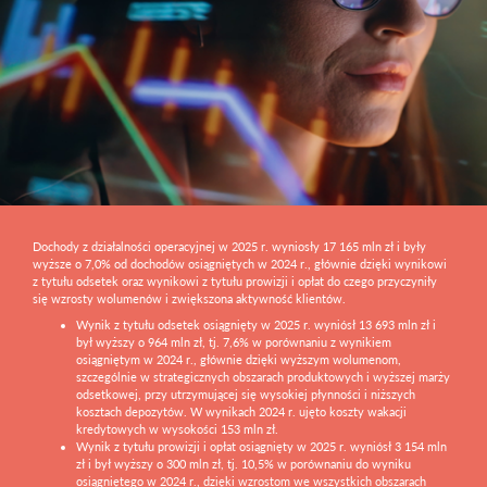
Dochody z działalności operacyjnej w 2025 r. wyniosły 17 165 mln zł i były
wyższe o 7,0% od dochodów osiągniętych w 2024 r., głównie dzięki wynikowi
z tytułu odsetek oraz wynikowi z tytułu prowizji i opłat do czego przyczyniły
się wzrosty wolumenów i zwiększona aktywność klientów.
Wynik z tytułu odsetek osiągnięty w 2025 r. wyniósł 13 693 mln zł i
był wyższy o 964 mln zł, tj. 7,6% w porównaniu z wynikiem
osiągniętym w 2024 r., głównie dzięki wyższym wolumenom,
szczególnie w strategicznych obszarach produktowych i wyższej marży
odsetkowej, przy utrzymującej się wysokiej płynności i niższych
kosztach depozytów. W wynikach 2024 r. ujęto koszty wakacji
kredytowych w wysokości 153 mln zł.
Wynik z tytułu prowizji i opłat osiągnięty w 2025 r. wyniósł 3 154 mln
zł i był wyższy o 300 mln zł, tj. 10,5% w porównaniu do wyniku
osiągniętego w 2024 r., dzięki wzrostom we wszystkich obszarach