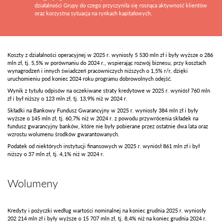
działalności Grupy do czego przyczyniła się rosnąca aktywność klientów
oraz korzystna sytuacja na rynkach kapitałowych.
Koszty z działalności operacyjnej w 2025 r. wyniosły 5 530 mln zł i były wyższe o 286
mln zł, tj. 5,5% w porównaniu do 2024 r., wspierając rozwój biznesu, przy kosztach
wynagrodzeń i innych świadczeń pracowniczych niższych o 1,5% r/r, dzięki
uruchomieniu pod koniec 2024 roku programu dobrowolnych odejść.
Wynik z tytułu odpisów na oczekiwane straty kredytowe w 2025 r. wyniósł 760 mln
zł i był niższy o 123 mln zł, tj. 13,9% niż w 2024 r.
Składki na Bankowy Fundusz Gwarancyjny w 2025 r. wyniosły 384 mln zł i były
wyższe o 145 mln zł, tj. 60,7% niż w 2024 r. z powodu przywrócenia składek na
fundusz gwarancyjny banków, które nie były pobierane przez ostatnie dwa lata oraz
wzrostu wolumenu środków gwarantowanych.
Podatek od niektórych instytucji finansowych w 2025 r. wyniósł 861 mln zł i był
niższy o 37 mln zł, tj. 4,1% niż w 2024 r.
Wolumeny
Kredyty i pożyczki według wartości nominalnej na koniec grudnia 2025 r. wyniosły
202 214 mln zł i były wyższe o 15 707 mln zł, tj. 8,4% niż na koniec grudnia 2024 r.