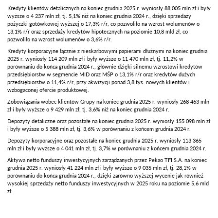
Kredyty klientów detalicznych na koniec grudnia 2025 r. wyniosły 88 005 mln zł i były
wyższe o 4 237 mln zł, tj. 5,1% niż na koniec grudnia 2024 r., dzięki sprzedaży
pożyczki gotówkowej wyższej o 17,3% r/r, co pozwoliło na wzrost wolumenów o
13,1% r/r oraz sprzedaży kredytów hipotecznych na poziomie 10,8 mld zł, co
pozwoliło na wzrost wolumenów o 3,6% r/r.
Kredyty korporacyjne łącznie z nieskarbowymi papierami dłużnymi na koniec grudnia
2025 r. wyniosły 114 209 mln zł i były wyższe o 11 470 mln zł, tj. 11,2% w
porównaniu do końca grudnia 2024 r., głównie dzięki silnemu wzrostowi kredytów
przedsiębiorstw w segmencie MID oraz MŚP o 13,1% r/r oraz kredytów dużych
przedsiębiorstw o 11,4% r/r, przy akwizycji ponad 3,8 tys. nowych klientów i
wzbogaconej ofercie produktowej.
Zobowiązania wobec klientów Grupy na koniec grudnia 2025 r. wyniosły 268 463 mln
zł i były wyższe o 9 429 mln zł, tj. 3,6% niż na koniec grudnia 2024 r.
Depozyty detaliczne oraz pozostałe na koniec grudnia 2025 r. wyniosły 155 098 mln zł
i były wyższe o 5 388 mln zł, tj. 3,6% w porównaniu z końcem grudnia 2024 r.
Depozyty korporacyjne oraz pozostałe na koniec grudnia 2025 r. wyniosły 113 365
mln zł i były wyższe o 4 041 mln zł, tj. 3,7% w porównaniu z końcem grudnia 2024 r.
Aktywa netto funduszy inwestycyjnych zarządzanych przez Pekao TFI S.A. na koniec
grudnia 2025 r. wyniosły 41 224 mln zł i były wyższe o 9 035 mln zł, tj. 28,1% w
porównaniu do końca grudnia 2024 r., dzięki zarówno wyższej wycenie jak również
wysokiej sprzedaży netto funduszy inwestycyjnych w 2025 roku na poziomie 5,6 mld
zł.