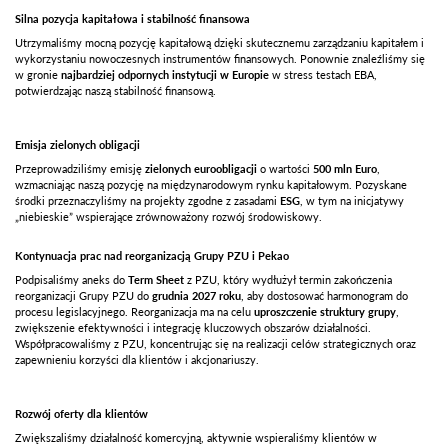
Silna pozycja kapitałowa i stabilność finansowa
Utrzymaliśmy mocną pozycję kapitałową dzięki skutecznemu zarządzaniu kapitałem i
wykorzystaniu nowoczesnych instrumentów finansowych. Ponownie znaleźliśmy się
w gronie
najbardziej odpornych instytucji w Europie
w stress testach EBA,
potwierdzając naszą stabilność finansową.
Emisja zielonych obligacji
Przeprowadziliśmy emisję
zielonych euroobligacji
o wartości
500 mln Euro
,
wzmacniając naszą pozycję na międzynarodowym rynku kapitałowym. Pozyskane
środki przeznaczyliśmy na projekty zgodne z zasadami
ESG
, w tym na inicjatywy
„niebieskie” wspierające zrównoważony rozwój środowiskowy.
Kontynuacja prac nad reorganizacją Grupy PZU i Pekao
Podpisaliśmy aneks do
Term Sheet
z PZU, który wydłużył termin zakończenia
reorganizacji Grupy PZU do
grudnia 2027 roku
, aby dostosować harmonogram do
procesu legislacyjnego. Reorganizacja ma na celu
uproszczenie struktury grupy
,
zwiększenie efektywności i integrację kluczowych obszarów działalności.
Współpracowaliśmy z PZU, koncentrując się na realizacji celów strategicznych oraz
zapewnieniu korzyści dla klientów i akcjonariuszy.
Rozwój oferty dla klientów
Zwiększaliśmy działalność komercyjną, aktywnie wspieraliśmy klientów w