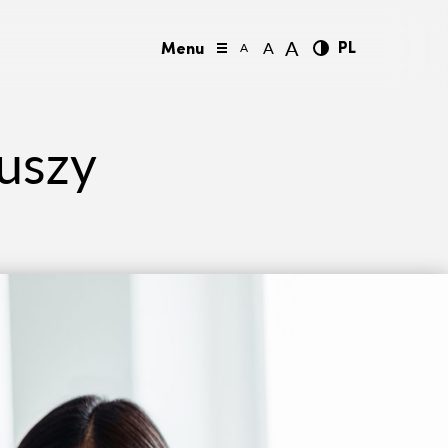
PL
A
A
A
iuszy