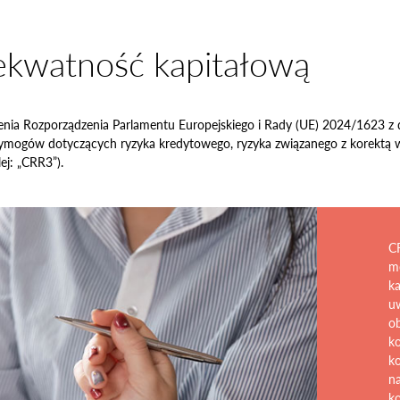
kwatność kapitałową
enia Rozporządzenia Parlamentu Europejskiego i Rady (UE) 2024/1623 z 
ymogów dotyczących ryzyka kredytowego, ryzyka związanego z korektą w
j: „CRR3”).
C
m
ka
u
ob
ko
k
na
ko