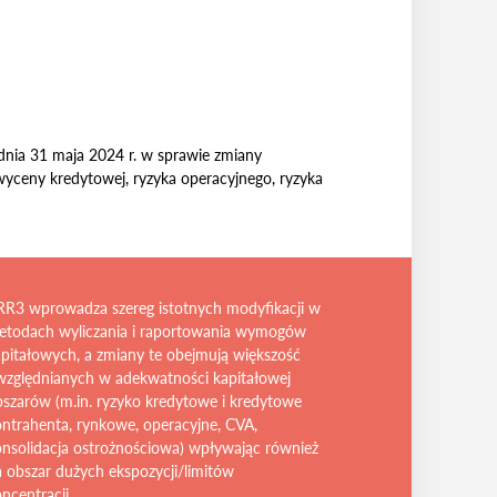
dnia 31 maja 2024 r. w sprawie zmiany
yceny kredytowej, ryzyka operacyjnego, ryzyka
RR3 wprowadza szereg istotnych modyfikacji w
etodach wyliczania i raportowania wymogów
pitałowych, a zmiany te obejmują większość
względnianych w adekwatności kapitałowej
szarów (m.in. ryzyko kredytowe i kredytowe
ntrahenta, rynkowe, operacyjne, CVA,
onsolidacja ostrożnościowa) wpływając również
 obszar dużych ekspozycji/limitów
ncentracji.