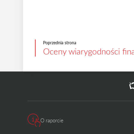
Poprzednia strona
Oceny wiarygodności fin
O raporcie