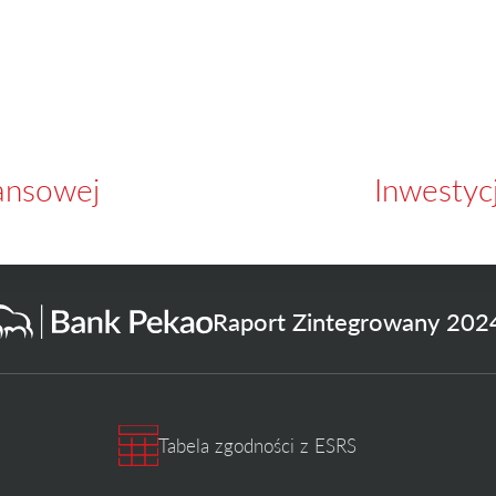
ansowej
Inwestycj
Raport Zintegrowany 202
Tabela zgodności z ESRS