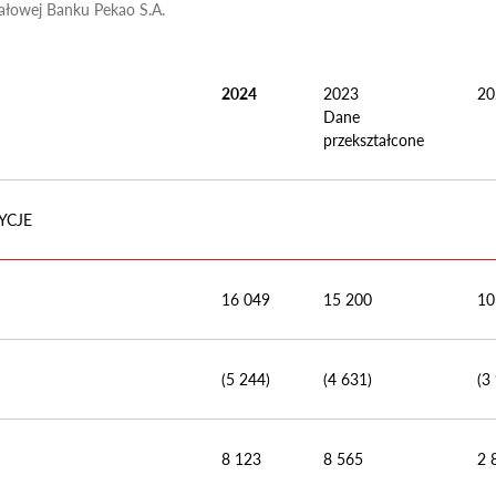
ałowej Banku Pekao S.A.
2024
2023
20
Dane
przekształcone
YCJE
16 049
15 200
10
(5 244)
(4 631)
(3
8 123
8 565
2 