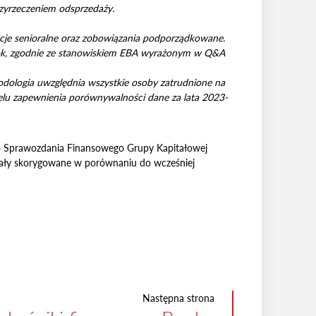
rzyrzeczeniem odsprzedaży.
acje senioralne oraz zobowiązania podporządkowane.
3 rok, zgodnie ze stanowiskiem EBA wyrażonym w Q&A
odologia uwzględnia wszystkie osoby zatrudnione na
celu zapewnienia porównywalności dane za lata 2023-
o Sprawozdania Finansowego Grupy Kapitałowej
tały skorygowane w porównaniu do wcześniej
Następna strona