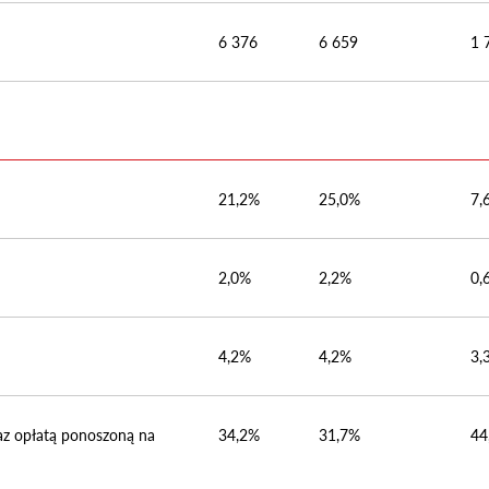
6 376
6 659
1 
21,2%
25,0%
7,
2,0%
2,2%
0,
4,2%
4,2%
3,
az opłatą ponoszoną na
34,2%
31,7%
44