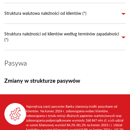
Struktura walutowa należności od klientów (*)
Struktura należności od klientów według terminów zapadalności
(*)
Pasywa
Zmiany w strukturze pasywów
Największą część pasywów Banku stanowią środki pozyskane od
klientów. Na koniec 2024 r. zobowiązania wobec klientów,
zobowiązania z tytułu emisji dłużnych papierów wartościowych oraz
zobowiązania podporządkowane wyniosły 268 847 mln zł, a ich udział
w sumie bilansowej wyniósł 84,2% (81,2% na koniec 2023 r.). Udział
kapitałów w sumie bilansowej wyniósł 9,9% na koniec 2024 r. (10,2%