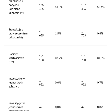
Należności i
pożyczki
165
157
51,8%
53,4%
udzielane
435
406
klientom (**)
Transakcje z
4
1
przyrzeczeniem
1,5%
0,6%
685
703
odsprzedaży
Papiery
121
101
wartościowe
37,9%
34,5%
133
730
(***)
Inwestycje w
1
1
jednostkach
0,6%
0,7%
922
922
zależnych
Inwestycje w
jednostkach
42
0,0%
42
0,0%
stowarzyszonych