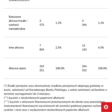
Rzeczowe
aktywa trwałe i
3
3
1,1%
1,1%
wartości
575
344
niematerialne
7
13
Inne aktywa
2,5%
4,5%
834
143
319
294
Aktywa razem
100,0%
100,0%
251
552
(*) Środki pieniężne oraz ekwiwalenty środków pieniężnych obejmują gotówkę w
kasie, należności od Narodowego Banku Polskiego, a także należności od banków o
terminie wymagalności do 3 miesięcy.
(**) Łącznie z nieskarbowymi papierami dłużnymi.
(***) Łącznie z aktywami finansowymi przeznaczonymi do obrotu oraz pozostałymi
instrumentami finansowymi wycenianymi do wartości godziwej poprzez rachunek
zysków i strat oraz z wyłączeniem nieskarbowych papierów dłużnych.