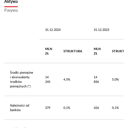
Aktywa
Pasywa
31.12.2024
31.12.2023
MLN
MLN
STRUKTURA
STRUKTU
ZŁ
ZŁ
Środki pieniężne
i ekwiwalenty
14
14
4,5%
5,0%
środków
245
836
pieniężnych (*)
Należności od
379
0,1%
426
0,1%
banków