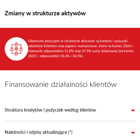
Zmiany w strukturze aktywów
Głównymi pozycjami w strukturze aktywów są kredyty i pożyczki
udzielone klientom oraz papiery wartościowe, które na koniec 2024 r.
stanowiły odpowiednio 51,8% oraz 37,9% sumy bilansowej (na koniec
2023 r. odpowiednio 53,4% i 34,5%).
Finansowanie działalności klientów
Struktura kredytów i pożyczek według klientów
Należności i odpisy aktualizujące (*)