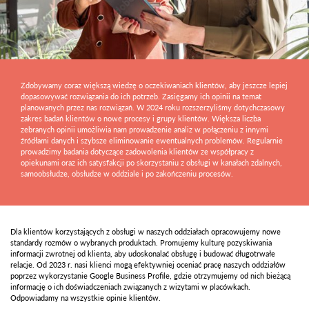
Zdobywamy coraz większą wiedzę o oczekiwaniach klientów, aby jeszcze lepiej
dopasowywać rozwiązania do ich potrzeb. Zasięgamy ich opinii na temat
planowanych przez nas rozwiązań. W 2024 roku rozszerzyliśmy dotychczasowy
zakres badań klientów o nowe procesy i grupy klientów. Większa liczba
zebranych opinii umożliwia nam prowadzenie analiz w połączeniu z innymi
źródłami danych i szybsze eliminowanie ewentualnych problemów. Regularnie
prowadzimy badania dotyczące zadowolenia klientów ze współpracy z
opiekunami oraz ich satysfakcji po skorzystaniu z obsługi w kanałach zdalnych,
samoobsłudze, obsłudze w oddziale i po zakończeniu procesów.
Dla klientów korzystających z obsługi w naszych oddziałach opracowujemy nowe
standardy rozmów o wybranych produktach. Promujemy kulturę pozyskiwania
informacji zwrotnej od klienta, aby udoskonalać obsługę i budować długotrwałe
relacje. Od 2023 r. nasi klienci mogą efektywniej oceniać pracę naszych oddziałów
poprzez wykorzystanie Google Business Profile, gdzie otrzymujemy od nich bieżącą
informację o ich doświadczeniach związanych z wizytami w placówkach.
Odpowiadamy na wszystkie opinie klientów.