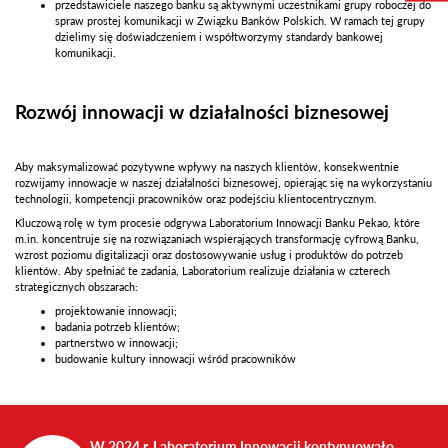
przedstawiciele naszego banku są aktywnymi uczestnikami grupy roboczej do
spraw prostej komunikacji w Związku Banków Polskich. W ramach tej grupy
dzielimy się doświadczeniem i współtworzymy standardy bankowej
komunikacji.
Rozwój innowacji w działalności biznesowej
Aby maksymalizować pozytywne wpływy na naszych klientów, konsekwentnie
rozwijamy innowacje w naszej działalności biznesowej, opierając się na wykorzystaniu
technologii, kompetencji pracowników oraz podejściu klientocentrycznym.
Kluczową rolę w tym procesie odgrywa Laboratorium Innowacji Banku Pekao, które
m.in. koncentruje się na rozwiązaniach wspierających transformację cyfrową Banku,
wzrost poziomu digitalizacji oraz dostosowywanie usług i produktów do potrzeb
klientów. Aby spełniać te zadania, Laboratorium realizuje działania w czterech
strategicznych obszarach:
projektowanie innowacji;
badania potrzeb klientów;
partnerstwo w innowacji;
budowanie kultury innowacji wśród pracowników
W 2024 r. Laboratorium Innowacji kontynuowało