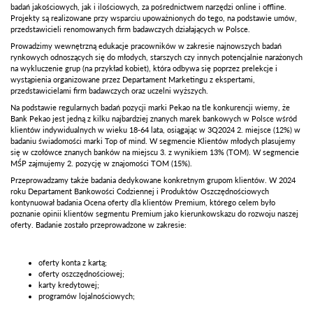
badań jakościowych, jak i ilościowych, za pośrednictwem narzędzi online i offline.
Projekty są realizowane przy wsparciu upoważnionych do tego, na podstawie umów,
przedstawicieli renomowanych firm badawczych działających w Polsce.
Prowadzimy wewnętrzną edukacje pracowników w zakresie najnowszych badań
rynkowych odnoszących się do młodych, starszych czy innych potencjalnie narażonych
na wykluczenie grup (na przykład kobiet), która odbywa się poprzez prelekcje i
wystąpienia organizowane przez Departament Marketingu z ekspertami,
przedstawicielami firm badawczych oraz uczelni wyższych.
Na podstawie regularnych badań pozycji marki Pekao na tle konkurencji wiemy, że
Bank Pekao jest jedną z kilku najbardziej znanych marek bankowych w Polsce wśród
klientów indywidualnych w wieku 18-64 lata, osiągając w 3Q2024 2. miejsce (12%) w
badaniu świadomości marki Top of mind. W segmencie Klientów młodych plasujemy
się w czołówce znanych banków na miejscu 3. z wynikiem 13% (TOM). W segmencie
MŚP zajmujemy 2. pozycję w znajomości TOM (15%).
Przeprowadzamy także badania dedykowane konkretnym grupom klientów. W 2024
roku Departament Bankowości Codziennej i Produktów Oszczędnościowych
kontynuował badania Ocena oferty dla klientów Premium, którego celem było
poznanie opinii klientów segmentu Premium jako kierunkowskazu do rozwoju naszej
oferty. Badanie zostało przeprowadzone w zakresie:
oferty konta z kartą;
oferty oszczędnościowej;
karty kredytowej;
programów lojalnościowych;