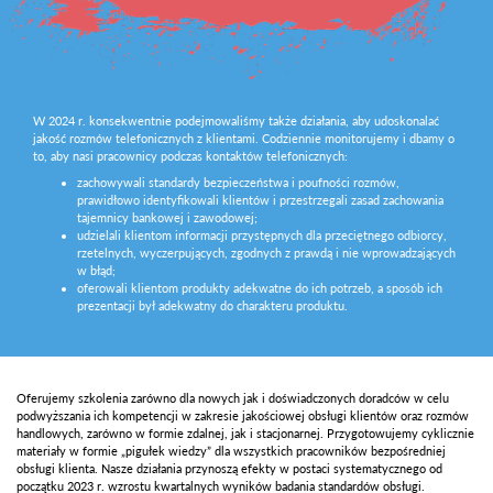
W 2024 r. konsekwentnie podejmowaliśmy także działania, aby udoskonalać
jakość rozmów telefonicznych z klientami. Codziennie monitorujemy i dbamy o
to, aby nasi pracownicy podczas kontaktów telefonicznych:
zachowywali standardy bezpieczeństwa i poufności rozmów,
prawidłowo identyfikowali klientów i przestrzegali zasad zachowania
tajemnicy bankowej i zawodowej;
udzielali klientom informacji przystępnych dla przeciętnego odbiorcy,
rzetelnych, wyczerpujących, zgodnych z prawdą i nie wprowadzających
w błąd;
oferowali klientom produkty adekwatne do ich potrzeb, a sposób ich
prezentacji był adekwatny do charakteru produktu.
Oferujemy szkolenia zarówno dla nowych jak i doświadczonych doradców w celu
podwyższania ich kompetencji w zakresie jakościowej obsługi klientów oraz rozmów
handlowych, zarówno w formie zdalnej, jak i stacjonarnej. Przygotowujemy cyklicznie
materiały w formie „pigułek wiedzy” dla wszystkich pracowników bezpośredniej
obsługi klienta. Nasze działania przynoszą efekty w postaci systematycznego od
początku 2023 r. wzrostu kwartalnych wyników badania standardów obsługi.