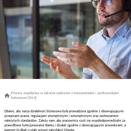
Procesy współpracy w zakresie wpływów z konsumentami i użytkownikami
/
końcowymi [S4-2]
Dbamy, aby nasza działalność biznesowa była prowadzona zgodnie z obowiązującymi
przepisami prawa, regulacjami zewnętrznymi i wewnętrznymi oraz zachowaniem
należytych standardów. Zależy nam, aby pracownicy czuli się współodpowiedzialni za
prawidłowe funkcjonowanie Banku i działali zgodnie z obowiązującymi procedurami, a
poprzez to dbali o stały wzrost satysfakcji klienta.