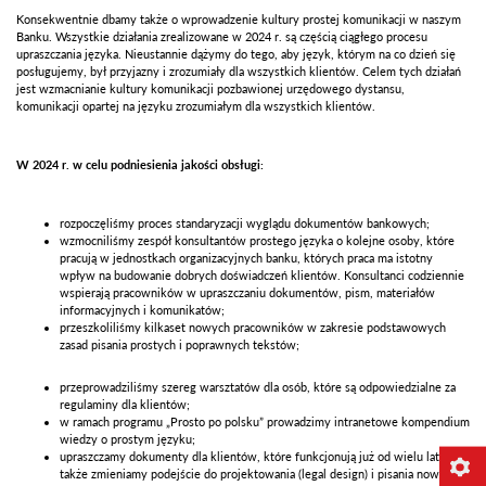
Konsekwentnie dbamy także o wprowadzenie kultury prostej komunikacji w naszym
Banku. Wszystkie działania zrealizowane w 2024 r. są częścią ciągłego procesu
upraszczania języka. Nieustannie dążymy do tego, aby język, którym na co dzień się
posługujemy, był przyjazny i zrozumiały dla wszystkich klientów. Celem tych działań
jest wzmacnianie kultury komunikacji pozbawionej urzędowego dystansu,
komunikacji opartej na języku zrozumiałym dla wszystkich klientów.
W 2024 r. w celu podniesienia jakości obsługi:
rozpoczęliśmy proces standaryzacji wyglądu dokumentów bankowych;
wzmocniliśmy zespół konsultantów prostego języka o kolejne osoby, które
pracują w jednostkach organizacyjnych banku, których praca ma istotny
wpływ na budowanie dobrych doświadczeń klientów. Konsultanci codziennie
wspierają pracowników w upraszczaniu dokumentów, pism, materiałów
informacyjnych i komunikatów;
przeszkoliliśmy kilkaset nowych pracowników w zakresie podstawowych
zasad pisania prostych i poprawnych tekstów;
przeprowadziliśmy szereg warsztatów dla osób, które są odpowiedzialne za
regulaminy dla klientów;
w ramach programu „Prosto po polsku” prowadzimy intranetowe kompendium
wiedzy o prostym języku;
upraszczamy dokumenty dla klientów, które funkcjonują już od wielu lat, a
także zmieniamy podejście do projektowania (legal design) i pisania nowych;