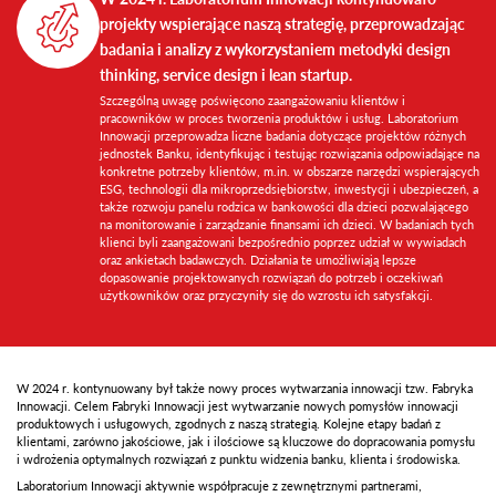
projekty wspierające naszą strategię, przeprowadzając
badania i analizy z wykorzystaniem metodyki design
thinking, service design i lean startup.
Szczególną uwagę poświęcono zaangażowaniu klientów i
pracowników w proces tworzenia produktów i usług. Laboratorium
Innowacji przeprowadza liczne badania dotyczące projektów różnych
jednostek Banku, identyfikując i testując rozwiązania odpowiadające na
konkretne potrzeby klientów, m.in. w obszarze narzędzi wspierających
ESG, technologii dla mikroprzedsiębiorstw, inwestycji i ubezpieczeń, a
także rozwoju panelu rodzica w bankowości dla dzieci pozwalającego
na monitorowanie i zarządzanie finansami ich dzieci. W badaniach tych
klienci byli zaangażowani bezpośrednio poprzez udział w wywiadach
oraz ankietach badawczych. Działania te umożliwiają lepsze
dopasowanie projektowanych rozwiązań do potrzeb i oczekiwań
użytkowników oraz przyczyniły się do wzrostu ich satysfakcji.
W 2024 r. kontynuowany był także nowy proces wytwarzania innowacji tzw. Fabryka
Innowacji. Celem Fabryki Innowacji jest wytwarzanie nowych pomysłów innowacji
produktowych i usługowych, zgodnych z naszą strategią. Kolejne etapy badań z
klientami, zarówno jakościowe, jak i ilościowe są kluczowe do dopracowania pomysłu
i wdrożenia optymalnych rozwiązań z punktu widzenia banku, klienta i środowiska.
Laboratorium Innowacji aktywnie współpracuje z zewnętrznymi partnerami,