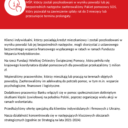
MŚP, którzy zostali poszkodowani w wyniku powodzi lub jej
bezpośrednich następstw zaoferowaliśmy Pakiet pomocowy SOS,
który pozwalał na zawieszenie spłaty rat do 3 miesięcy lub
przesunięcie terminu prolongaty.
Klienci indywidualni, którzy posiadają kredyt mieszkaniowy i zostali poszkodowani w
wyniku powodzi lub jej bezpośrednich następstw, mogli skorzystać z ustawowego
bezzwrotnego wsparcia finansowego wypłacanego w ratach w ramach Funduszu
Wsparcia Kredytobiorców.
Na rzecz Fundacji Wielkiej Orkiestry Świątecznej Pomocy, która pełniła rolę
krajowego koordynatora działań pomocowych dla powodzian przekazaliśmy 1 milion
zł.
Wspieraliśmy pracowników, którzy mieszkają lub pracują na terenach objętych
powodzią. Zaoferowaliśmy im adekwatną do potrzeb pomoc, w tym m.in. wsparcie
psychologiczne, finansowe i logistyczne.
Dodatkowo pracownicy Banku włączyli się w pomoc społecznościom dotkniętym
skutkami klęski żywiołowej na południu Polski, poprzez organizację wielu akcji w
ramach wolontariatu.
Przedłużyliśmy ofertę specjalną dla klientów indywidulanych i firmowych z Ukrainy.
Nasza działalność koncentrowała się w następujących kluczowych obszarach
strategicznych (zgodnie ze Strategią na lata 2021-2024):