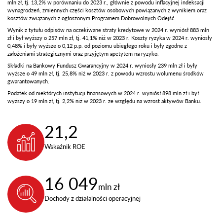
mln zł, tj. 13,2% w porównaniu do 2023 r., głównie z powodu inflacyjnej indeksacji
wynagrodzeń, zmiennych części kosztów osobowych powiązanych z wynikiem oraz
kosztów związanych z ogłoszonym Programem Dobrowolnych Odejść.
Wynik z tytułu odpisów na oczekiwane straty kredytowe w 2024 r. wyniósł 883 mln
zł i był wyższy o 257 mln zł, tj. 41,1% niż w 2023 r. Koszty ryzyka w 2024 r. wyniosły
0,48% i były wyższe o 0,12 p.p. od poziomu ubiegłego roku i były zgodne z
założeniami strategicznymi oraz przyjętym apetytem na ryzyko.
Składki na Bankowy Fundusz Gwarancyjny w 2024 r. wyniosły 239 mln zł i były
wyższe o 49 mln zł, tj. 25,8% niż w 2023 r. z powodu wzrostu wolumenu środków
gwarantowanych.
Podatek od niektórych instytucji finansowych w 2024 r. wyniósł 898 mln zł i był
wyższy o 19 mln zł, tj. 2,2% niż w 2023 r. ze względu na wzrost aktywów Banku.
21,2
Wskaźnik ROE
16 049
mln zł
Dochody z działalności operacyjnej