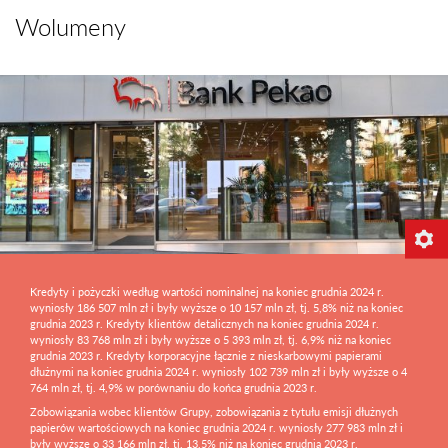
Wolumeny
Kredyty i pożyczki według wartości nominalnej na koniec grudnia 2024 r.
wyniosły 186 507 mln zł i były wyższe o 10 157 mln zł, tj. 5,8% niż na koniec
grudnia 2023 r. Kredyty klientów detalicznych na koniec grudnia 2024 r.
wyniosły 83 768 mln zł i były wyższe o 5 393 mln zł, tj. 6,9% niż na koniec
grudnia 2023 r. Kredyty korporacyjne łącznie z nieskarbowymi papierami
dłużnymi na koniec grudnia 2024 r. wyniosły 102 739 mln zł i były wyższe o 4
764 mln zł, tj. 4,9% w porównaniu do końca grudnia 2023 r.
Zobowiązania wobec klientów Grupy, zobowiązania z tytułu emisji dłużnych
papierów wartościowych na koniec grudnia 2024 r. wyniosły 277 983 mln zł i
były wyższe o 33 166 mln zł, tj. 13,5% niż na koniec grudnia 2023 r.