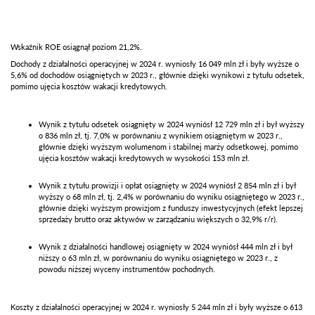
Wskaźnik ROE osiągnął poziom 21,2%.
Dochody z działalności operacyjnej w 2024 r. wyniosły 16 049 mln zł i były wyższe o
5,6% od dochodów osiągniętych w 2023 r., głównie dzięki wynikowi z tytułu odsetek,
pomimo ujęcia kosztów wakacji kredytowych.
Wynik z tytułu odsetek osiągnięty w 2024 wyniósł 12 729 mln zł i był wyższy
o 836 mln zł, tj. 7,0% w porównaniu z wynikiem osiągniętym w 2023 r.,
głównie dzięki wyższym wolumenom i stabilnej marży odsetkowej, pomimo
ujęcia kosztów wakacji kredytowych w wysokości 153 mln zł.
Wynik z tytułu prowizji i opłat osiągnięty w 2024 wyniósł 2 854 mln zł i był
wyższy o 68 mln zł, tj. 2,4% w porównaniu do wyniku osiągniętego w 2023 r.,
głównie dzięki wyższym prowizjom z funduszy inwestycyjnych (efekt lepszej
sprzedaży brutto oraz aktywów w zarządzaniu większych o 32,9% r/r).
Wynik z działalności handlowej osiągnięty w 2024 wyniósł 444 mln zł i był
niższy o 63 mln zł, w porównaniu do wyniku osiągniętego w 2023 r., z
powodu niższej wyceny instrumentów pochodnych.
Koszty z działalności operacyjnej w 2024 r. wyniosły 5 244 mln zł i były wyższe o 613