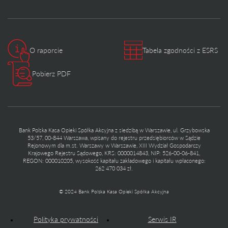
O raporcie
Tabela zgodności z ESRS
Pobierz PDF
Bank Polska Kasa Opieki Spółka Akcyjna z siedzibą w Warszawie, ul. Grzybowska
53/57, 00-844 Warszawa, wpisany do rejestru przedsiębiorców w Sądzie
Rejonowym dla m.st. Warszawy w Warszawie, XIII Wydział Gospodarczy
Krajowego Rejestru Sądowego, KRS: 0000014843, NIP: 526-00-06-841,
REGON: 000010205, wysokość kapitału zakładowego i kapitału wpłaconego:
262 470 034 zł.
© 2024 Bank Polska Kasa Opieki Spółka Akcyjna
Polityka prywatności
Serwis IR