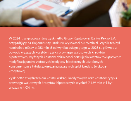
W 2024 r. wypracowaliśmy zysk netto Grupy Kapitałowej Banku Pekao S.A.
przypadający na akcjonariuszy Banku w wysokości 6 376 mln zł. Wynik ten był
nominalnie niższy o 283 mln zł od wyniku osiągniętego w 2023 r., głównie z
powodu wyższych kosztów ryzyka prawnego walutowych kredytów
hipotecznych, wyższych kosztów działalności oraz ujęcia kosztów związanych z
modyfikacją umów złotowych kredytów hipotecznych udzielonych
konsumentom z tytułu zawieszenia przez nich spłat kredytu (wakacje
kredytowe).
Zysk netto z wyłączeniem kosztu wakacji kredytowych oraz kosztów ryzyka
prawnego walutowych kredytów hipotecznych wyniósł 7 169 mln zł i był
wyższy o 4,0% r/r.