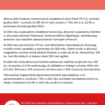
Aktywa netto funduszy inwestycyjnych zarządzanych przez Pekao TFI S.A. na koniec
grudnia 2024 r. wyniosły 32 189 mln zł i były wyższe o 7 961 mln zł, tj. 32,9% w
porównaniu do końca grudnia 2023 r.
W 2024 roku zwiększaliśmy działalność komercyjną, aktywnie wspieraliśmy klientów
w utrzymaniu płynności finansowej, kontynuowaliśmy digitalizację i automatyzację
procesów oraz wdrażanie zaawansowanych rozwiązań cyfrowych.
W 2024 roku otworzyliśmy 572 tys. kont dla klientów indywidualnych utrzymując
wysokie wyniki sprzedaży w porównaniu do 2023 roku. Dobre wyniki w akwizycji
osiągnęliśmy również wśród młodych klientów w wieku do 26 lat, otworzyliśmy 190
tys. kont dla młodych co stanowi około 33% kont ogółem.
W 2024 roku liczba aktywnych klientów bankowości mobilnej zwiększyła się o 295
tys. do poziomu 3,4 mln przekraczając cel zakładany w strategii na koniec 2024 roku
(3,2 mln). Była ona o +9% wyższa niż rok temu oraz o +24% wyższa niż dwa lata temu.
Oferowaliśmy bogatą ofertę depozytową klientom indywidualnym, m.in.
oprocentowanie w wysokości 7,0% w skali roku na kontach oszczędnościowych czy
lokatę z funduszem na 6,5% w skali roku na okres 6 miesięcy.
W 2024 roku klientom indywidualnym, biznesowym jak i z obszaru