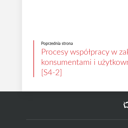
Poprzednia strona
Procesy współpracy w za
konsumentami i użytkow
[S4-2]