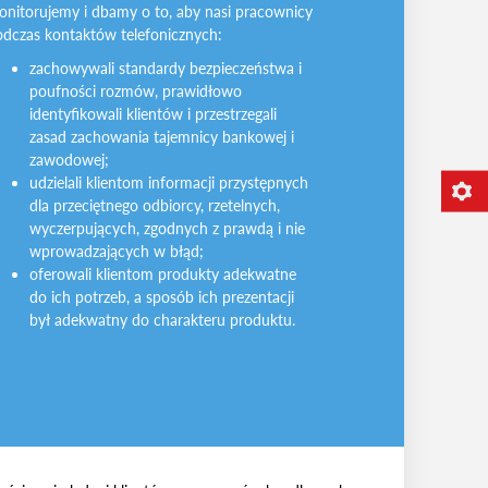
onitorujemy i dbamy o to, aby nasi pracownicy
odczas kontaktów telefonicznych:
zachowywali standardy bezpieczeństwa i
poufności rozmów, prawidłowo
identyfikowali klientów i przestrzegali
zasad zachowania tajemnicy bankowej i
zawodowej;
udzielali klientom informacji przystępnych
dla przeciętnego odbiorcy, rzetelnych,
wyczerpujących, zgodnych z prawdą i nie
wprowadzających w błąd;
oferowali klientom produkty adekwatne
do ich potrzeb, a sposób ich prezentacji
był adekwatny do charakteru produktu.