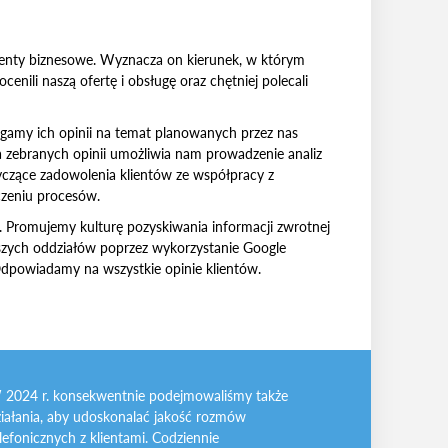
menty biznesowe. Wyznacza on kierunek, w którym
cenili naszą ofertę i obsługę oraz chętniej polecali
ęgamy ich opinii na temat planowanych przez nas
a zebranych opinii umożliwia nam prowadzenie analiz
czące zadowolenia klientów ze współpracy z
czeniu procesów.
Promujemy kulturę pozyskiwania informacji zwrotnej
naszych oddziałów poprzez wykorzystanie Google
Odpowiadamy na wszystkie opinie klientów.
 2024 r. konsekwentnie podejmowaliśmy także
iałania, aby udoskonalać jakość rozmów
lefonicznych z klientami. Codziennie