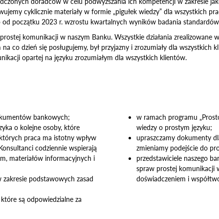
adczonych doradców w celu podwyższania ich kompetencji w zakresie ja
owujemy cyklicznie materiały w formie „pigułek wiedzy” dla wszystkich pr
o od początku 2023 r. wzrostu kwartalnych wyników badania standardów 
ostej komunikacji w naszym Banku. Wszystkie działania zrealizowane w 2
 na co dzień się posługujemy, był przyjazny i zrozumiały dla wszystkich k
kacji opartej na języku zrozumiałym dla wszystkich klientów.
 dokumentów bankowych;
w ramach programu „Prost
yka o kolejne osoby, które
wiedzy o prostym języku;
 których praca ma istotny wpływ
upraszczamy dokumenty dla k
onsultanci codziennie wspierają
zmieniamy podejście do proj
, materiałów informacyjnych i
przedstawiciele naszego ba
spraw prostej komunikacji
w zakresie podstawowych zasad
doświadczeniem i współtwo
 które są odpowiedzialne za