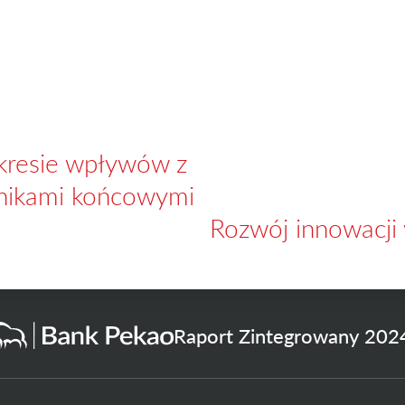
kresie wpływów z
nikami końcowymi
Rozwój innowacji 
Raport Zintegrowany 202