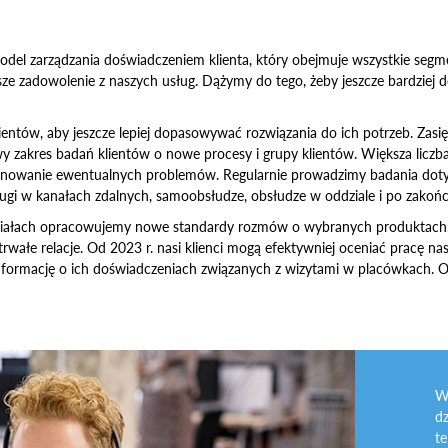
odel zarządzania doświadczeniem klienta, który obejmuje wszystkie seg
ższe zadowolenie z naszych usług. Dążymy do tego, żeby jeszcze bardziej do
ntów, aby jeszcze lepiej dopasowywać rozwiązania do ich potrzeb. Zasi
 zakres badań klientów o nowe procesy i grupy klientów. Większa liczb
iminowanie ewentualnych problemów. Regularnie prowadzimy badania doty
sługi w kanałach zdalnych, samoobsłudze, obsłudze w oddziale i po zakoń
działach opracowujemy nowe standardy rozmów o wybranych produktach. 
rwałe relacje. Od 2023 r. nasi klienci mogą efektywniej oceniać pracę 
 informację o ich doświadczeniach związanych z wizytami w placówkach. 
W
dz
te