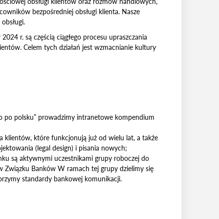
kościowej obsługi klientów oraz rozmów handlowych,
acowników bezpośredniej obsługi klienta. Nasze
obsługi.
024 r. są częścią ciągłego procesu upraszczania
lientów. Celem tych działań jest wzmacnianie kultury
o po polsku” prowadzimy intranetowe kompendium
lientów, które funkcjonują już od wielu lat, a także
ektowania (legal design) i pisania nowych;
nku są aktywnymi uczestnikami grupy roboczej do
 w Związku Banków W ramach tej grupy dzielimy się
rzymy standardy bankowej komunikacji.