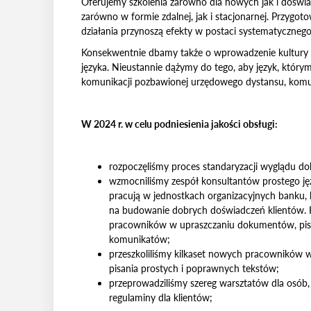
Oferujemy szkolenia zarówno dla nowych jak i doświ
zarówno w formie zdalnej, jak i stacjonarnej. Przygot
działania przynoszą efekty w postaci systematyczneg
Konsekwentnie dbamy także o wprowadzenie kultury pr
języka. Nieustannie dążymy do tego, aby język, którym
komunikacji pozbawionej urzędowego dystansu, komuni
W 2024 r. w celu podniesienia jakości obsługi:
rozpoczęliśmy proces standaryzacji wyglądu
wzmocniliśmy zespół konsultantów prostego jęz
pracują w jednostkach organizacyjnych banku,
na budowanie dobrych doświadczeń klientów. K
pracowników w upraszczaniu dokumentów, pism
komunikatów;
przeszkoliliśmy kilkaset nowych pracowników 
pisania prostych i poprawnych tekstów;
przeprowadziliśmy szereg warsztatów dla osób,
regulaminy dla klientów;