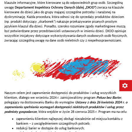
klauzule informacyjne, które kierowane są do odpowiednich grup osób. Szczególną
uwagę
Departament Inspektora Ochrony Danych (dalej „DIOD”)
zwraca na klauzule
kierowane do dzieci jako do grupy mającej szczególne potrzeby i narażonej na
dyskryminację. Każda procedura, która odnosi się do sprzedaży produktów dzieciom
(np. produkt dotyczący „skarbonek”) nakazuje przekazywanie pisanych prostym
językiem klauzul dla dzieci. Ponadto, szeroko rozumiane zgody marketingowe muszą
być potwierdzane przez przedstawicieli ustawowych w imieniu dzieci. DIOD opiniuje
wszystkie inicjatywy dotyczące wykorzystywania danych osobowych osób fizycznych,
zwracając szczególną uwagę na dane osób nieletnich czy z niepełnosprawnościami.
Naszym celem jest zapewnienie dostępności do produktów i usług wszystkich
klientom, dlatego we wrześniu 2024 r. zainicjowaliśmy program
Pekao
bez
Barier
,
polegający na dostosowaniu Banku do wymogów
Ustawy
z
dnia
26
kwietnia
2024
r.
o
zapewnianiu
spełniania
wymagań
dostępności
niektórych
produktów
i
usług
przez
podmioty
gospodarcze
, która wejdzie w życie 28 czerwca 2025 r. Program ma na celu:
zapewnieniu klientom najlepszej obsługi niezależnie od miejsca kontaktu z
bankiem – z uwzględnieniem szczególnych potrzeb;
redukcji barier w dostępie do usług bankowych;