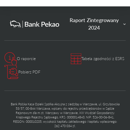
Raport Zintegrowany
2024
O raporcie
Tabela zgodności z ESRS
Pobierz PDF
Bank Polska Kasa Opieki Spółka Akcyjna z siedzibą w Warszawie, ul. Grzybowska
53/57, 00-844 Warszawa, wpisany do rejestru przedsiębiorców w Sądzie
Rejonowym dla m.st. Warszawy w Warszawie, XIII Wydział Gospodarczy
Krajowego Rejestru Sądowego, KRS: 0000014843, NIP: 526-00-06-841,
REGON: 000010205, wysokość kapitału zakładowego i kapitału wpłaconego:
262 470 034 zł.