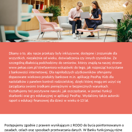
Dbamy o to, aby nasze przekazy były inkluzywne, dostępne i zrozumiałe dla
wszystkich, niezależnie od wieku, doświadczenia czy innych czynników. Ze
szczególną dbałością podchodzimy do seniorów, którzy znajdą na naszej stronie
www.pekao.com.pl/strefaseniora wskazówki do tego, jak rozpocząć korzystanie
z bankowości internetowej. Dla najmłodszych użytkowników oferujemy
dopasowane wiekowo produkty bankowe m.in. aplikację PeoPay Kids dla
nastolatków z panelem kontroli rodzicielskiej, dzięki której mogą oni uczyć się
zarządzania swoimi środkami pieniężnymi w bezpiecznych warunkach.
Kształtujemy też pozytywne nawyki, jak oszczędzanie, w postaci funkcji
skarbonki oraz gry edukacyjnej w aplikacji PeoPay. Wydaliśmy także autorski
raport o edukacji finansowej dla dzieci w wieku 6-13 lat.
Postępujemy zgodnie z prawem wynikającym z RODO do bycia poinformowanym o
zasadach, celach oraz sposobach przetwarzania danych. W Banku funkcjonują różne