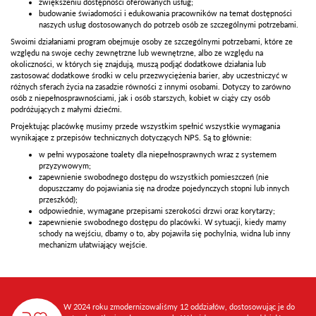
zwiększeniu dostępności oferowanych usług;
budowanie świadomości i edukowania pracowników na temat dostępności
naszych usług dostosowanych do potrzeb osób ze szczególnymi potrzebami.
Swoimi działaniami program obejmuje osoby ze szczególnymi potrzebami, które ze
względu na swoje cechy zewnętrzne lub wewnętrzne, albo ze względu na
okoliczności, w których się znajdują, muszą podjąć dodatkowe działania lub
zastosować dodatkowe środki w celu przezwyciężenia barier, aby uczestniczyć w
różnych sferach życia na zasadzie równości z innymi osobami. Dotyczy to zarówno
osób z niepełnosprawnościami, jak i osób starszych, kobiet w ciąży czy osób
podróżujących z małymi dziećmi.
Projektując placówkę musimy przede wszystkim spełnić wszystkie wymagania
wynikające z przepisów technicznych dotyczących NPS. Są to głównie:
w pełni wyposażone toalety dla niepełnosprawnych wraz z systemem
przyzywowym;
zapewnienie swobodnego dostępu do wszystkich pomieszczeń (nie
dopuszczamy do pojawiania się na drodze pojedynczych stopni lub innych
przeszkód);
odpowiednie, wymagane przepisami szerokości drzwi oraz korytarzy;
zapewnienie swobodnego dostępu do placówki. W sytuacji, kiedy mamy
schody na wejściu, dbamy o to, aby pojawiła się pochylnia, widna lub inny
mechanizm ułatwiający wejście.
W 2024 roku zmodernizowaliśmy 12 oddziałów, dostosowując je do