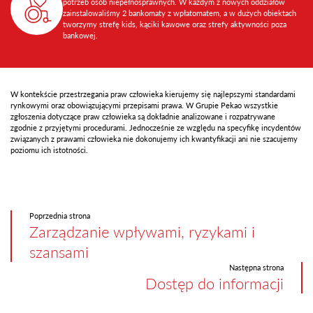
potrzeb osób niepełnosprawnych. W każdym z nowych oddziałów
zainstalowaliśmy 2 bankomaty z wpłatomatem, a w dużych obiektach
tworzymy strefę kids, kąciki kawowe oraz strefy aktywności poza
bankowej.
W kontekście przestrzegania praw człowieka kierujemy się najlepszymi standardami
rynkowymi oraz obowiązującymi przepisami prawa. W Grupie Pekao wszystkie
zgłoszenia dotyczące praw człowieka są dokładnie analizowane i rozpatrywane
zgodnie z przyjętymi procedurami. Jednocześnie ze względu na specyfikę incydentów
związanych z prawami człowieka nie dokonujemy ich kwantyfikacji ani nie szacujemy
poziomu ich istotności.
Poprzednia strona
Zarządzanie wpływami, ryzykami i
szansami
Następna strona
Dostęp do informacji