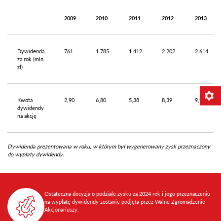
2009
2010
2011
2012
2013
Dywidenda
761
1 785
1 412
2 202
2 614
za rok (mln
zł)
Kwota
2,90
6,80
5,38
8,39
9,96
dywidendy
na akcję
Dywidenda prezentowana w roku, w którym był wygenerowany zysk przeznaczony
do wypłaty dywidendy.
Ostateczna decyzja o podziale zysku za 2024 rok i jego przeznaczeniu
na wypłatę dywidendy zostanie podjęta przez Walne Zgromadzenie
Akcjonariuszy.