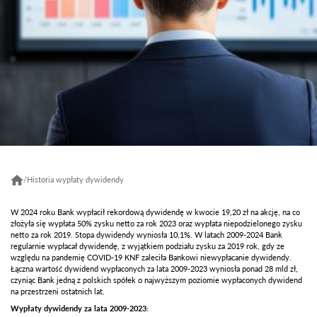
/
Historia wypłaty dywidendy
W 2024 roku Bank wypłacił rekordową dywidendę w kwocie 19,20 zł na akcję, na co
złożyła się wypłata 50% zysku netto za rok 2023 oraz wypłata niepodzielonego zysku
netto za rok 2019. Stopa dywidendy wyniosła 10,1%. W latach 2009-2024 Bank
regularnie wypłacał dywidendę, z wyjątkiem podziału zysku za 2019 rok, gdy ze
względu na pandemię COVID-19 KNF zaleciła Bankowi niewypłacanie dywidendy.
Łączna wartość dywidend wypłaconych za lata 2009-2023 wyniosła ponad 28 mld zł,
czyniąc Bank jedną z polskich spółek o najwyższym poziomie wypłaconych dywidend
na przestrzeni ostatnich lat.
Wypłaty dywidendy za lata 2009-2023: