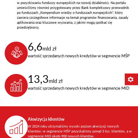
w pozyskiwaniu funduszy europejskich na rozwój działalności. Na portalu
umieściliśmy również przygotowany przez Bank kompleksowy przewodnik
po funduszach „Kompendium wiedzy o funduszach europejskich”, który
zawiera szczegółowe informacje na temat programów finansowania, zasady
aplikowania oraz kluczowe wyzwania, z jakimi mogą spotkać się
przedsiębiorcy.
6,6
mld zł
wartość sprzedanych nowych kredytów w segmencie MŚP
13,3
mld zł
wartość sprzedanych nowych kredytów w segmencie MID
Akwizycja klientów
W 2024 roku utrzymaliśmy wysoki poziom akwizycji nowych
klientów: w segmencie MŚP pozyskaliśmy ponad 3 tys. klientów, a w
segmencie MID około 900 nowych klientów.