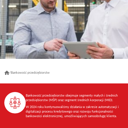
/
Bankowość przedsiębiorstw
Bankowość przedsiębiorstw obejmuje segmenty małych i średnich
przedsiębiorstw (MŚP) oraz segment średnich korporacji (MID).
W 2024 roku kontynuowaliśmy działania w zakresie automatyzacji i
digitalizacji procesu kredytowego oraz rozwoju funkcjonalności
bankowości elektronicznej, umożliwiających samoobsługę klienta.