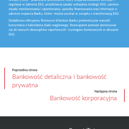
regulacje w zakresie ESG, przedstawia zasady wdrażania strategii ESG, zawiera
zasady monitorowania i raportowania, sposoby finansowania oraz informacje o
zakresie wsparcia Banku, które- można uzyskać w związku z transformacją ESG.
Dodatkowo oferujemy firmowym klientom Banku preferencyjne warunki
korzystania z kalkulatora śladu węglowego. Rozwiązanie pomoże dostosować
się do nowych obowiązków raportowych i wymogów biznesowych w obszarze
ESG.
Poprzednia strona
Bankowość detaliczna i bankowość
prywatna
Następna strona
Bankowość korporacyjna