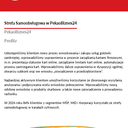
Strefa Samoobsługowa w PekaoBiznes24
PekaoBiznes24
PeoBiz
Udostępniliśmy klientom nowy proces wnioskowania i zakupu usług gotówki
zamkniętej, wprowadziliśmy usprawnienia w procesie zarządzania kartami firmowymi,
m.in. prezentacja statusów kart online, zarządzanie limitami kart online, automatyzacje
procesu zastrzegania kart. Wprowadziliśmy dalsze usprawnienia w dyspozycji ogólnej,
otwarciu subkont oraz we wniosku „oświadczenie o przedsiębiorstwie”.
Najbardziej aktywnym klientom umożliwiliśmy korzystanie ze zbiorowego wysyłania,
anulowania i podpisywania wielu wniosków jednocześnie. Wprowadziliśmy nową
odsłonę wniosków o produkty skarbowe, a także nowe zaświadczenie o prowadzeniu
rachunku.
W 2024 roku 84% klientów z segmentów MŚP, MID i Korporacji korzystało ze strefy
samoobsługowej w kanałach cyfrowych.