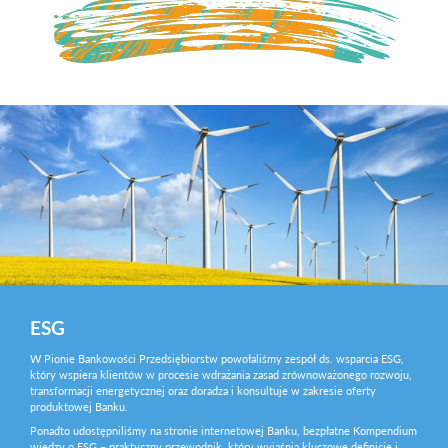
ESG
W Pionie Bankowości Przedsiębiorstw powołaliśmy zespół ds. wsparcia ESG,
który wspiera klientów w procesie wdrażania zasad zrównoważonego rozwoju,
transformacji energetycznej oraz doradza i konsultuje w zakresie oferty
produktowej Banku.
Ponadto udostępniliśmy na stronie internetowej Banku, bezpłatne Kompendium
wiedzy o ESG – praktyczny przewodnik, który wyjaśnia kluczowe definicje i