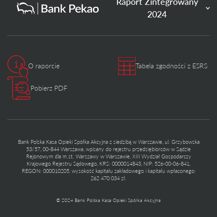
Raport Zintegrowany
2024
O raporcie
Tabela zgodności z ESRS
Pobierz PDF
Bank Polska Kasa Opieki Spółka Akcyjna z siedzibą w Warszawie, ul. Grzybowska
53/57, 00-844 Warszawa, wpisany do rejestru przedsiębiorców w Sądzie
Rejonowym dla m.st. Warszawy w Warszawie, XIII Wydział Gospodarczy
Krajowego Rejestru Sądowego, KRS: 0000014843, NIP: 526-00-06-841,
REGON: 000010205, wysokość kapitału zakładowego i kapitału wpłaconego:
262 470 034 zł.
© 2024 Bank Polska Kasa Opieki Spółka Akcyjna