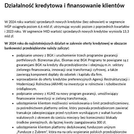
Działalność kredytowa i finansowanie klientów
W 2024 roku wartość sprzedanych nowych kredytów (bez odnowień) w segmencie
MŚP osiągnęła poziom 6,6 mld zł, utrzymując wysoki poziom z poprzednich kwartałów
i 2023 roku. W segmencie MID wartość sprzedanych nowych kredytów wyniosła 13,3
mld zł.
W 2024 roku do najistotniejszych działań w zakresie oferty kredytowej w obszarze
bankowości przedsiębiorstw należy zaliczyć:
podpisanie umowy z BGK i uruchomienie trzech programów gwarancji
portfelowych: Biznesmax plus, Ekomax oraz BGK Programy te powiązane są z
gwarancjami BGK na kredyty dla przedsiębiorstw i obejmują m.in. sektory
zielonego finansowania, innowacji oraz transformacji cyfrowej, a także
zawierają komponent dopłaty do odsetek i kapitału dla firm,
wprowadzenie do oferty kredytów preferencyjnych Agencji Restrukturyzacji i
Modernizacji Rolnictwa (ARiMR) na inwestycje w rolnictwie i rybołówstwie
śródlądowym,
podpisanie umowy z KUKE na nowy program gwarancji, umożliwiający
finansowanie inwestycji w zieloną transformację,
udostępnienie klientom możliwości wnioskowania o limit przedrozliczeniowy,
za pośrednictwem platformy online, który pozwala przedsiębiorcom zawierać
transakcje zabezpieczające przed ryzykiem wynikającym z wahań kursów
walutowych z okresem do sześciu miesięcy bez konieczności blokady
środków pieniężnych, do łącznej kwoty zaangażowania 300 zł,
udostępnienie klientom platformy dedykowanej funduszom unijnym
„Fundusze z Żubrem”, która ma na celu wspieranie polskich przedsiębiorców