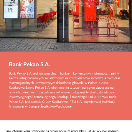
Bank Pekao S.A.
Bank Pekao S.A. jest uniwersalnym bankiem komercyjnym, oferującym pełny
zakres usług bankowych świadczonych na rzecz klientów indywidualnych oraz
instytucjonalnych, prowadzącym działalność głównie w Polsce. Grupa
Kapitałowa Banku Pekao S.A. obejmuje instytucje finansowe działające na
rynkach: bankowym, zarządzania aktywami, usług maklerskich, doradztwa
inwestycyjnego i transakcyjnego, leasingu i faktoringu. Od 2017 roku Bank
Pekao S.A. jest częścią Grupy Kapitałowej PZU S.A., największej instytucji
finansowej w Europie Środkowo-Wschodniej.
Bank oferuje konkurencyjne na rynku polskim produkty i usługi, wysoki poziom