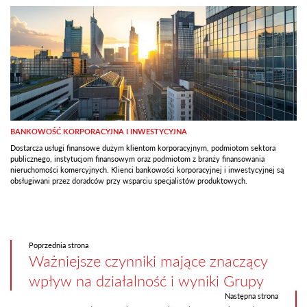
BANKOWOŚĆ KORPORACYJNA I INWESTYCYJNA
Dostarcza usługi finansowe dużym klientom korporacyjnym, podmiotom sektora
publicznego, instytucjom finansowym oraz podmiotom z branży finansowania
nieruchomości komercyjnych. Klienci bankowości korporacyjnej i inwestycyjnej są
obsługiwani przez doradców przy wsparciu specjalistów produktowych.
Poprzednia strona
Ważniejsze czynniki mające znaczący
wpływ na działalność i wyniki Grupy
Następna strona