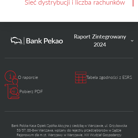
Sieć dystrybucji i liczba rachunków
Raport Zintegrowany
2024
O raporcie
Tabela zgodności z ESRS
Pobierz PDF
Bank Polska Kasa Opieki Spółka Akcyjna z siedzibą w Warszawie, ul. Grzybowska
53/57, 00-844 Warszawa, wpisany do rejestru przedsiębiorców w Sądzie
Rejonowym dla m.st. Warszawy w Warszawie, XIII Wydział Gospodarczy